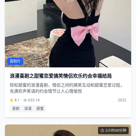
喜剧片
浪漫喜剧之甜蜜恋爱搞笑情侣欢乐约会幸福结局
轻松甜蜜的浪漫喜剧，情侣之间的搞笑互动和甜蜜恋爱过程，
充满欢声笑语的约会情节让人心情愉悦
8.1
633.1K
2025
喜剧
浪漫
甜蜜
2小时49分钟