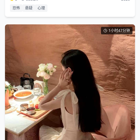
恐怖
悬疑
心理
1小时47分钟