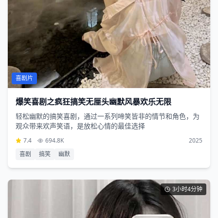
喜剧片
爆笑喜剧之疯狂搞笑无厘头幽默风暴欢乐无限
轻松幽默的搞笑喜剧，通过一系列啼笑皆非的情节和角色，为
观众带来欢声笑语，是放松心情的最佳选择
7.4
694.8K
2025
喜剧
搞笑
幽默
3小时4分钟