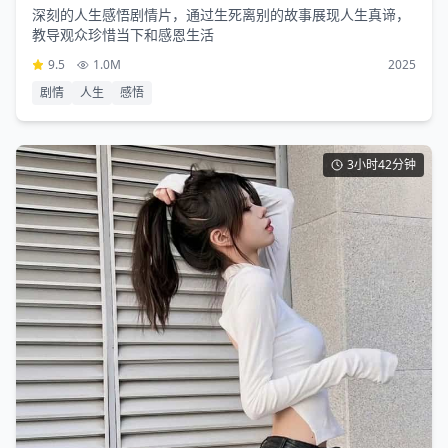
深刻的人生感悟剧情片，通过生死离别的故事展现人生真谛，
教导观众珍惜当下和感恩生活
9.5
1.0M
2025
剧情
人生
感悟
3小时42分钟