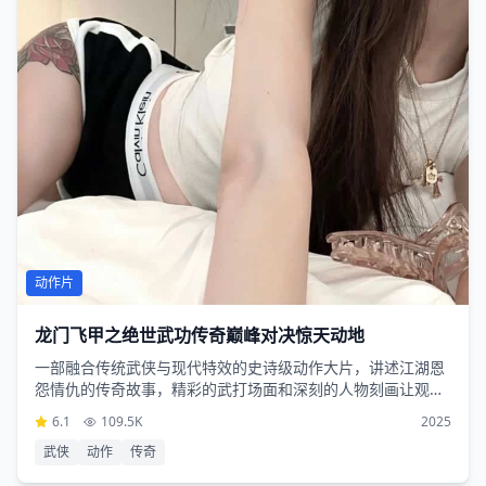
动作片
龙门飞甲之绝世武功传奇巅峰对决惊天动地
一部融合传统武侠与现代特效的史诗级动作大片，讲述江湖恩
怨情仇的传奇故事，精彩的武打场面和深刻的人物刻画让观众
沉浸其中
6.1
109.5K
2025
武侠
动作
传奇