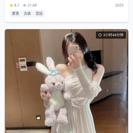
8.7
21.6K
2025
爱情
古装
宫廷
3小时44分钟