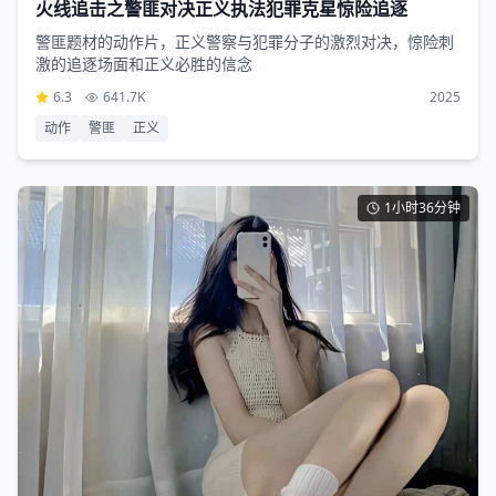
火线追击之警匪对决正义执法犯罪克星惊险追逐
警匪题材的动作片，正义警察与犯罪分子的激烈对决，惊险刺
激的追逐场面和正义必胜的信念
6.3
641.7K
2025
动作
警匪
正义
1小时36分钟