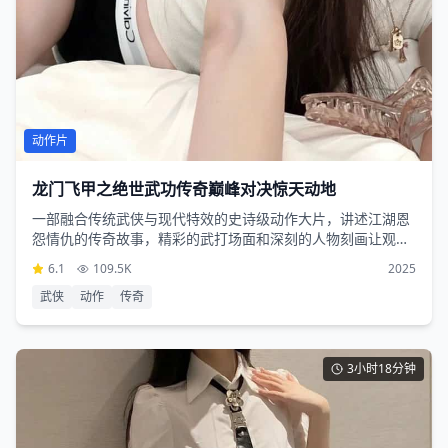
动作片
龙门飞甲之绝世武功传奇巅峰对决惊天动地
一部融合传统武侠与现代特效的史诗级动作大片，讲述江湖恩
怨情仇的传奇故事，精彩的武打场面和深刻的人物刻画让观众
沉浸其中
6.1
109.5K
2025
武侠
动作
传奇
3小时18分钟